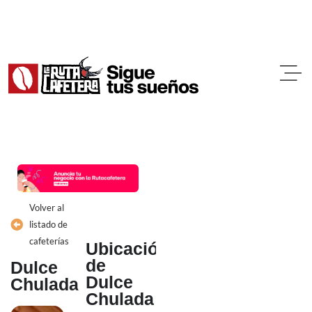
Ir
al
contenido
Volver al
listado de
cafeterías
Ubicación
de
Dulce
Dulce
Chulada
Chulada