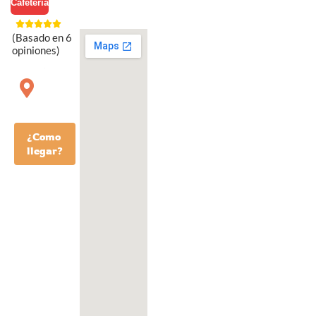
Cafetería
(Basado en 6
opiniones)
¿Como
llegar?