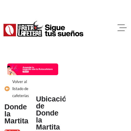
Ir
al
contenido
Volver al
listado de
cafeterías
Ubicación
de
Donde
Donde
la
la
Martita
Martita