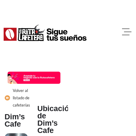
Ir
al
contenido
Volver al
listado de
cafeterías
Ubicación
de
Dim’s
Dim’s
Cafe
Cafe