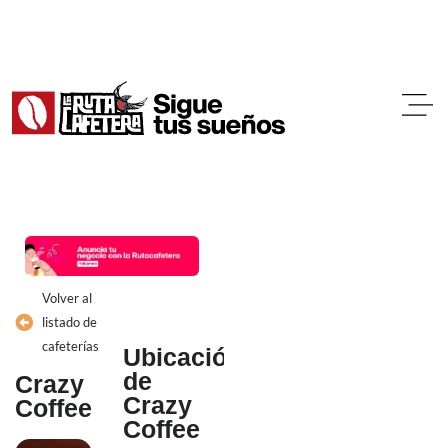
Ir
al
contenido
Volver al
listado de
cafeterías
Ubicación
de
Crazy
Crazy
Coffee
Coffee