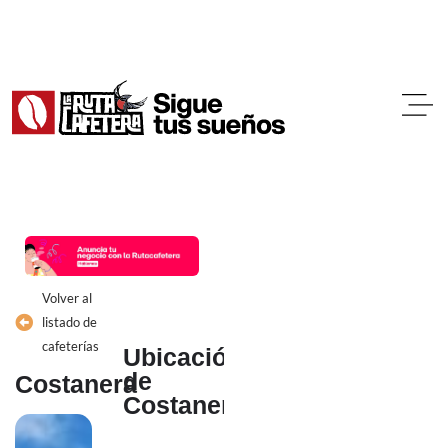
Ir
al
contenido
Volver al
listado de
cafeterías
Ubicación
de
Costanera
Costanera