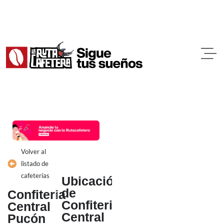
Ir
al
contenido
Volver al
listado de
cafeterías
Ubicación
de
Confiteria
Confiteria
Central
Central
Pucón