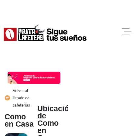
Ir
al
contenido
Volver al
listado de
cafeterías
Ubicación
de
Como
Como
en Casa
en