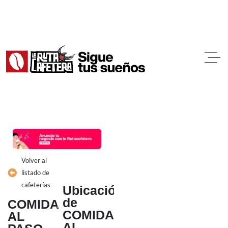
Ir
al
contenido
Volver al
listado de
cafeterías
Ubicación
de
COMIDA
COMIDA
AL
AL