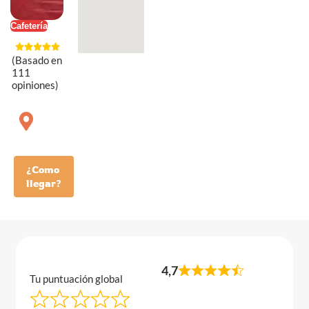
Cafetería
(Basado en
111
opiniones)
¿Como
llegar?
4,7
Tu puntuación global