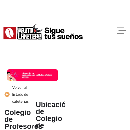
Ir
al
contenido
Volver al
listado de
cafeterías
Ubicación
de
Colegio
Colegio
de
de
Profesores