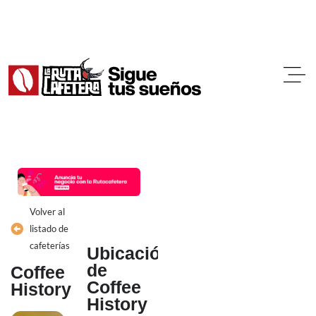
Ir
al
contenido
Volver al
listado de
cafeterías
Ubicación
de
Coffee
Coffee
History
History