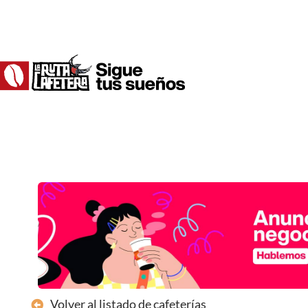
Ir
al
contenido
Volver al listado de cafeterías