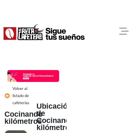
Ir
al
contenido
Volver al
listado de
cafeterías
Ubicación
de
Cocinando
Cocinando
kilómetros
kilómetros