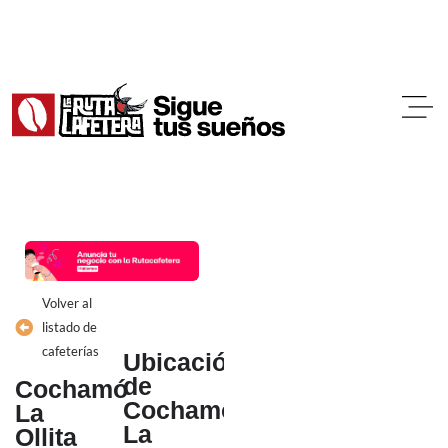
Ir
al
contenido
Volver al
listado de
cafeterías
Ubicación
de
Cochamó
Cochamó
La
La
Ollita