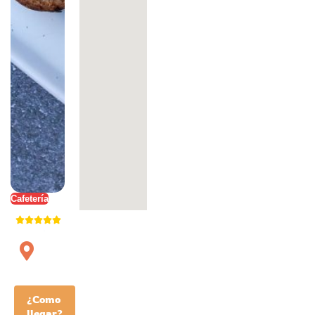
Cafetería
¿Como
llegar?