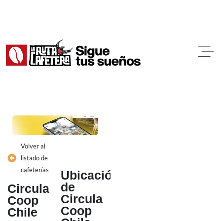
Ir
al
contenido
Volver al
listado de
cafeterías
Ubicación
de
Circula
Circula
Coop
Coop
Chile