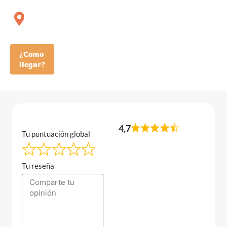
¿Como
llegar?
4,7
Tu puntuación global
Tu reseña