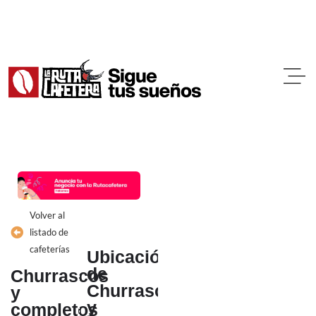
Ir
al
contenido
Volver al
listado de
cafeterías
Ubicación
de
Churrascos
Churrascos
y
y
completos