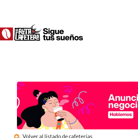
Ir
al
contenido
Volver al listado de cafeterías