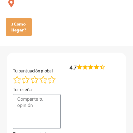
¿Como
llegar?
4,7
Tu puntuación global
Tu reseña