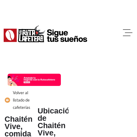
Ir
al
contenido
Volver al
listado de
cafeterías
Ubicación
de
Chaitén
Chaitén
Vive,
Vive,
comida