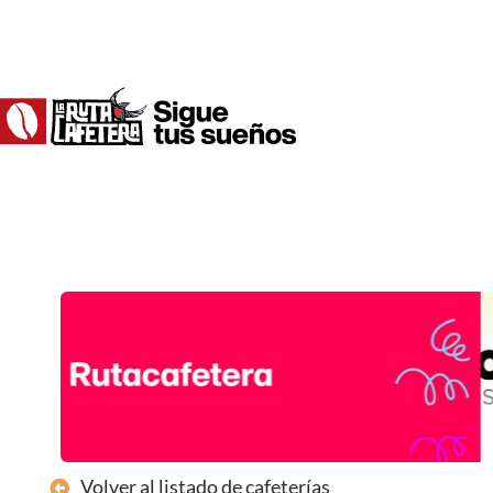
Ir
al
contenido
Volver al listado de cafeterías