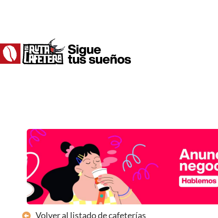
Ir
al
contenido
Volver al listado de cafeterías