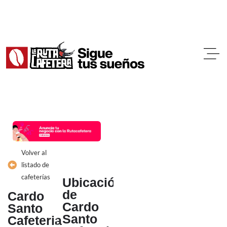
Ir
al
contenido
Volver al
listado de
cafeterías
Ubicación
de
Cardo
Cardo
Santo
Santo
Cafeteria