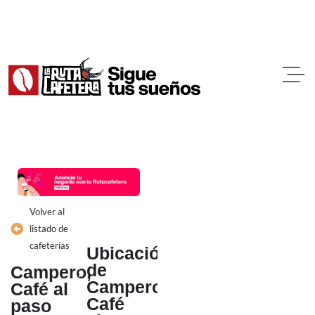
Ir
al
contenido
Volver al
listado de
cafeterías
Ubicación
de
Campero,
Campero,
Café al
Café
paso