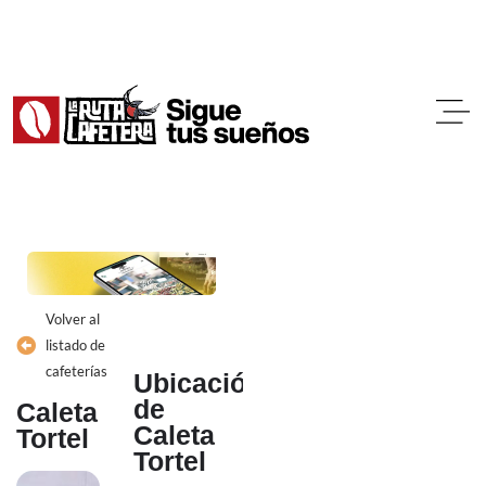
Ir
al
contenido
Volver al
listado de
cafeterías
Ubicación
de
Caleta
Caleta
Tortel
Tortel