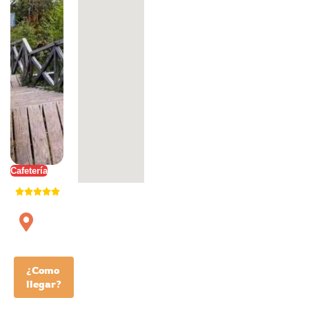
Cafetería
¿Como
llegar?