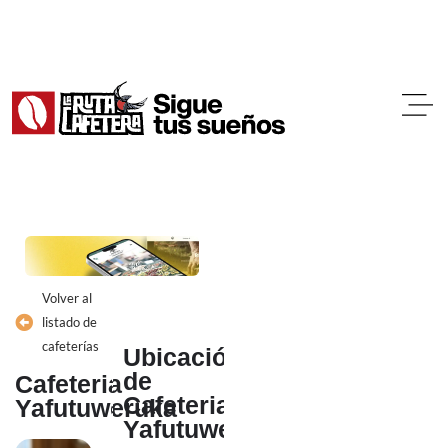
Ir
al
contenido
Volver al
listado de
cafeterías
Ubicación
de
Cafeteria
Cafeteria
Yafutuweruka
Yafutuweruka