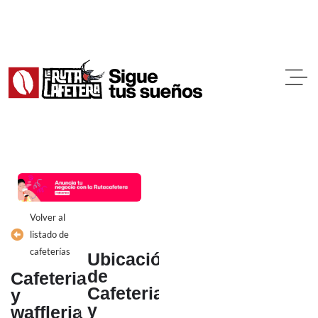
Ir
al
contenido
Volver al
listado de
cafeterías
Ubicación
de
Cafeteria
Cafeteria
y
y
waffleria