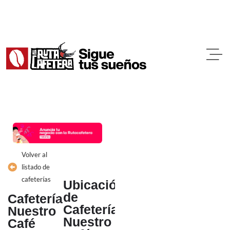
Ir
al
contenido
Volver al
listado de
cafeterías
Ubicación
de
Cafetería
Cafetería
Nuestro
Nuestro
Café