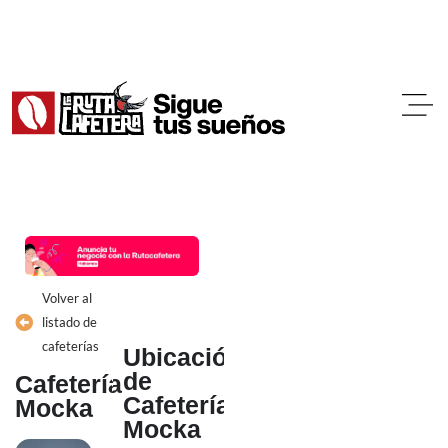
Ir
al
contenido
Volver al
listado de
cafeterías
Ubicación
de
Cafetería
Cafetería
Mocka
Mocka