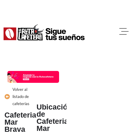
Ir
al
contenido
Volver al
listado de
cafeterías
Ubicación
de
Cafeteria
Cafeteria
Mar
Mar
Brava