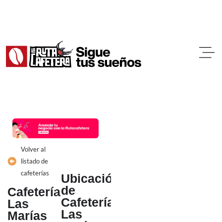
Ir
al
contenido
Volver al
listado de
cafeterías
Ubicación
de
Cafetería
Cafetería
Las
Las
Marías