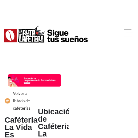
Ir
al
contenido
Volver al
listado de
cafeterías
Ubicación
de
Caféteria
Caféteria
La Vida
La
Es