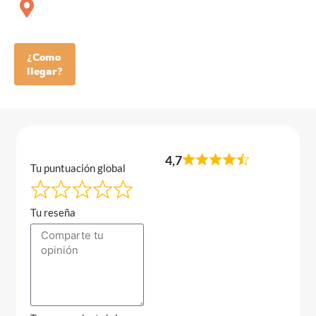
¿Como
llegar?
4,7
Tu puntuación global
Tu reseña