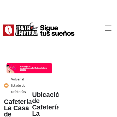
Ir
al
contenido
Volver al
listado de
cafeterías
Ubicación
de
Cafetería
Cafetería
La Casa
La
de