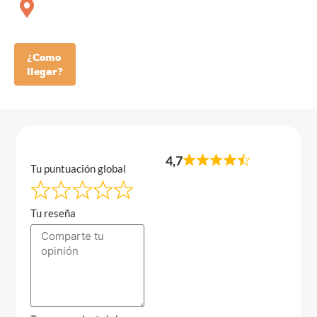
¿Como
llegar?
4,7
Tu puntuación global
Tu reseña