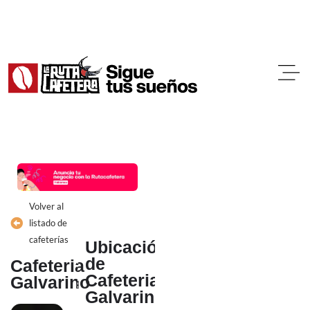
Ir
al
contenido
Volver al
listado de
cafeterías
Ubicación
de
Cafeteria
Cafeteria
Galvarino
Galvarino