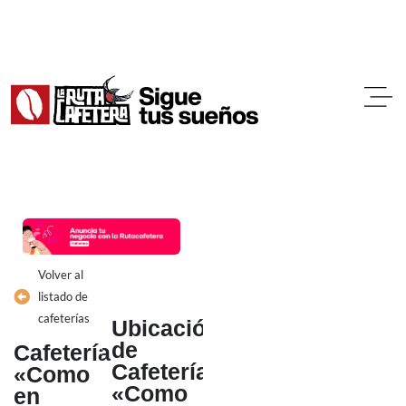
Ir
al
contenido
Volver al
listado de
cafeterías
Ubicación
de
Cafetería
Cafetería
«Como
«Como
en