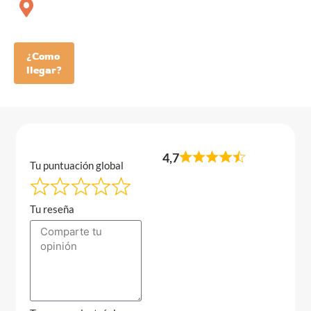
¿Como
llegar?
4,7
Tu puntuación global
Tu reseña