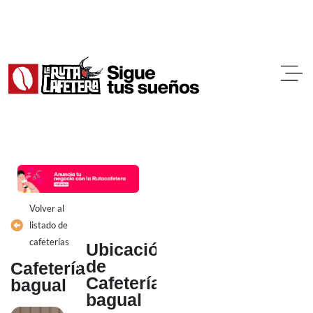
Ir
al
contenido
Volver al
listado de
cafeterías
Ubicación
de
Cafetería
Cafetería
bagual
bagual