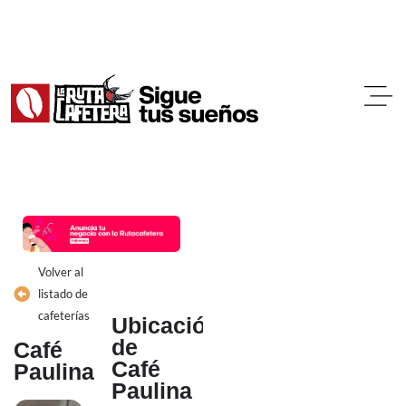
Ir
al
contenido
Volver al
listado de
cafeterías
Ubicación
de
Café
Café
Paulina
Paulina