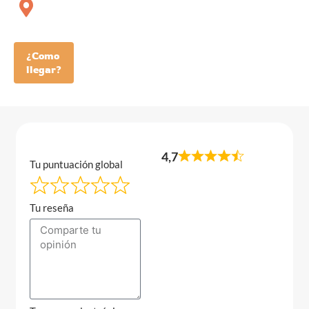
¿Como
llegar?
4,7
Tu puntuación global
Tu reseña