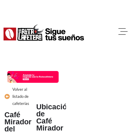
Ir
al
contenido
Volver al
listado de
cafeterías
Ubicación
de
Café
Café
Mirador
Mirador
del