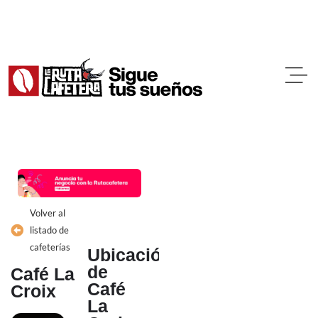
Ir
al
contenido
Volver al
listado de
cafeterías
Ubicación
de
Café La
Café
Croix
La