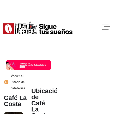
Ir
al
contenido
Volver al
listado de
cafeterías
Ubicación
de
Café La
Café
Costa
La