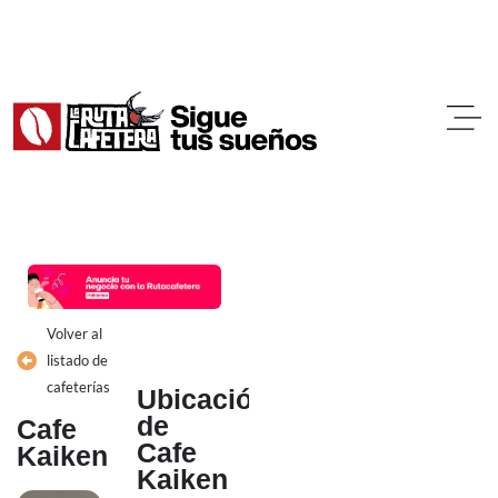
Ir
al
contenido
Volver al
listado de
cafeterías
Ubicación
de
Cafe
Cafe
Kaiken
Kaiken