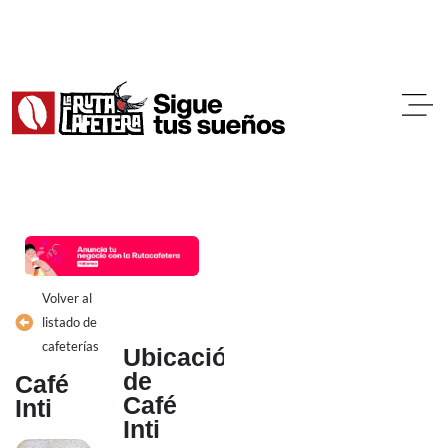
Ir
al
contenido
Volver al
listado de
cafeterías
Ubicación
de
Café
Café
Inti
Inti