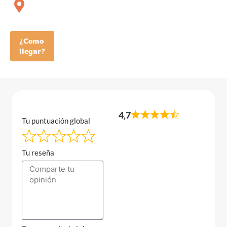
¿Como
llegar?
4,7
Tu puntuación global
Tu reseña