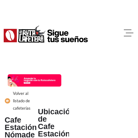
Ir
al
contenido
Volver al
listado de
cafeterías
Ubicación
de
Cafe
Cafe
Estación
Estación
Nómade