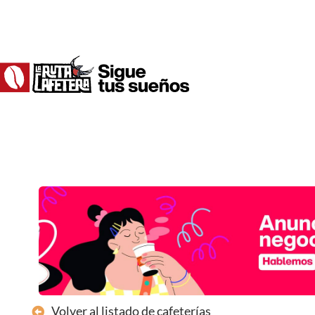
Ir
al
contenido
Volver al listado de cafeterías