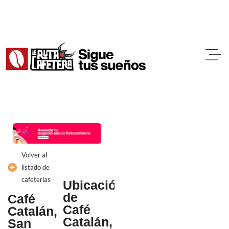
Ir
al
contenido
Volver al
listado de
cafeterías
Ubicación
de
Café
Café
Catalán,
Catalán,
San