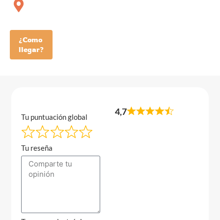
¿Como
llegar?
4,7
Tu puntuación global
Tu reseña