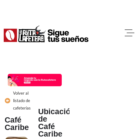
Ir
al
contenido
Volver al
listado de
cafeterías
Ubicación
de
Café
Café
Caribe
Caribe