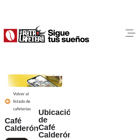
Ir
al
contenido
Volver al
listado de
cafeterías
Ubicación
de
Café
Café
Calderón
Calderón