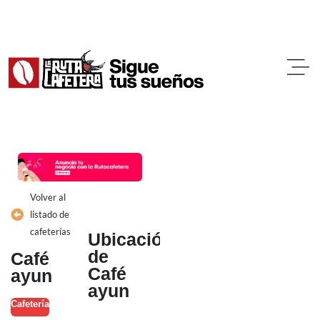
Ir
al
contenido
Volver al
listado de
cafeterías
Ubicación
de
Café
Café
ayun
ayun
Cafetería