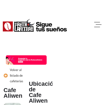
Ir
al
contenido
Volver al
listado de
cafeterías
Ubicación
de
Cafe
Cafe
Aliwen
Aliwen