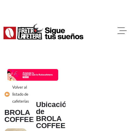
Ir
al
contenido
Volver al
listado de
cafeterías
Ubicación
de
BROLA
BROLA
COFFEE
COFFEE