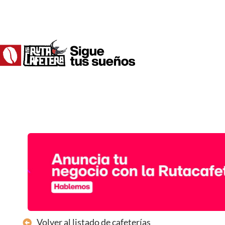
Ir
al
contenido
Volver al listado de cafeterías