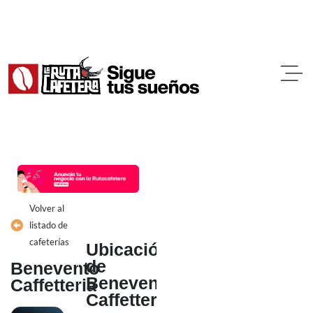
Ir
al
contenido
Volver al
listado de
cafeterías
Ubicación
de
Benevento
Benevento
Caffetteria
Caffetteria