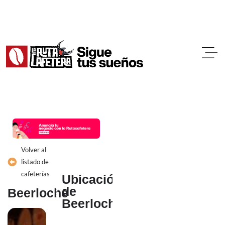
Ir
al
contenido
Volver al
listado de
cafeterías
Ubicación
de
Beerloche
Beerloche